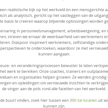
een realistische kijk op het werkveld èn een mensgerichte
isch als analytisch, gericht op het vastleggen van de uitgan
e basis te creëren waarop blijvende oplossingen worden 
 ervaring in personeelsmanagement, arbeidswetgeving, en d
ren, streven we ernaar de weerbaarheid van werknemers en
beteren. Diaspoor inspireert werknemers, zelfstandige onde
 perspectieven te onderzoeken, waardoor ze met vernieuwd
kunnen aangaan.
keuze- en veranderingsprocessen bewuster te laten verlopen
 het werk te bereiken. Onze coaches, trainers en outplacem
dividuen en organisaties helpen groeien. Ze werden grondig 
ningen en opleidingen om vernieuwde inzichten te verkrijg
de vinger aan de pols rond alle facetten van het werkveld.
 de buurt vinden, zoek hier tussen een
300-tal locaties
uit wa
kunnen zijn.