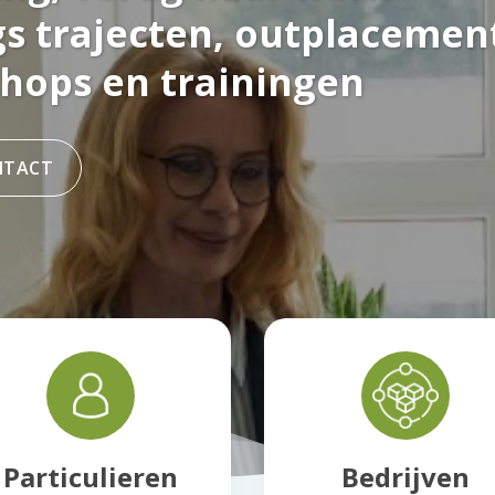
gs trajecten, outplacemen
hops en trainingen
NTACT
Particulieren
Bedrijven