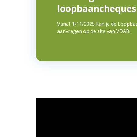
loopbaancheques
Vanaf 1/11/2025 kan je de Loopba
aanvragen op de site van VDAB.