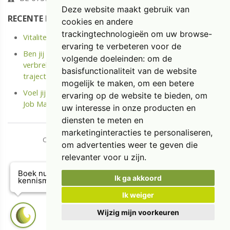
Deze website maakt gebruik van
RECENTE POSTS
cookies en andere
trackingtechnologieën om uw browse-
Vitaliteit: energie opladen in plaats van enkel uitrusten
ervaring te verbeteren voor de
Ben jij langdurige ziek of Kreeg je onlangs een Medische
volgende doeleinden:
om de
verbreking? Ontdek het kostenloze Terug naar Werk
basisfunctionaliteit van de website
traject.
mogelijk te maken
,
om een betere
Voel jij je niet meer gemotiveerd op jouw job? Doe de
ervaring op de website te bieden
,
om
Job Match Scan
uw interesse in onze producten en
diensten te meten en
marketinginteracties te personaliseren
,
Copyright © 2026 Diaspoor. All rights reserved.
om advertenties weer te geven die
​​​​​​​
Privacy & Cookies
|
UP-TO-DATE WebDesign
relevanter voor u zijn
.
Boek nu een gratis
Ik ga akkoord
kennismakingsgesprek!
Ik weiger
Wijzig mijn voorkeuren