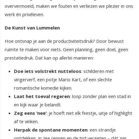
oververmoeid, maken we fouten en verliezen we plezier in ons
werk én privéleven.
De Kunst van Lummelen
Hoe ontsnap je aan de productiviteitsdruk? Door bewust
ruimte te maken voor niets. Geen planning, geen doel, geen
prestatiedruk. Dat kan op allerlei manieren:
Doe iets volstrekt nutteloos
: schilderen met
vingerverf, een potje Mario Kart, of een slechte
romantische komedie kijken.
Laat het toeval regeren
: loop zonder plan een stad in
en kijk waar je belandt.
Zeg eens ‘nee’
: je hoeft niet elk feestje, uitje of highlight
af te vinken.
Herpak de spontane momenten
: een strandje
ontdekken, in zee rennen en de tijd vergeten – dát zijn