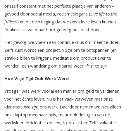
onszelf constant met het perfecte plaatje van anderen –
gevoed door social media, reclameslogans (
Live life to the
fullest!
) en de overtuiging dat we ons ideale leven kunnen
“maken” als we maar hard genoeg ons best doen.
Het gevolg: we voelen een continue druk om méér te doen.
Zelfs rust wordt een project. Yoga om te ontspannen (en
strakke billen te krijgen), meditatie om productiever te
worden, een wandeling om daarna weer “fris” te zijn.
Hoe Vrije Tijd Ook Werk Werd
Vroeger was werk vooral een manier om geld te verdienen
voor het échte leven. Nu is het vaak verweven met onze
identiteit. We
zijn
ons werk. Daardoor nemen we niet alleen
onze laptop mee naar huis, maar ook de logica van de
werkvloer: efficiëntie, doelen, to-do-lijsten. Zelfs vakantie
wordt soms een prestatie: zoveel mogelijk zien, doen en