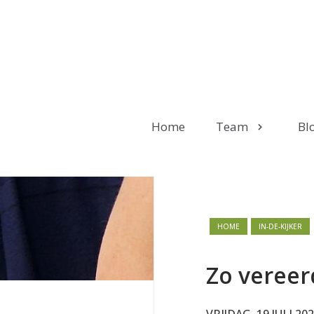
Home
Team
Bl
HOME
IN-DE-KIJKER
Zo vereer
VRIJDAG, 19 JULI 20