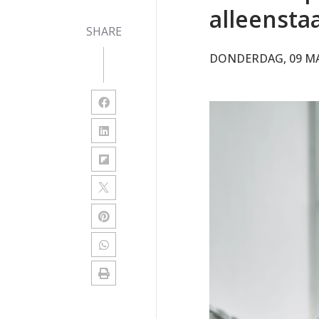
alleensta
SHARE
DONDERDAG, 09 MA