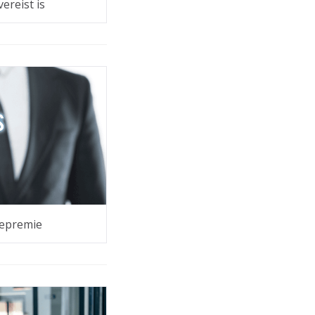
ereist is
epremie