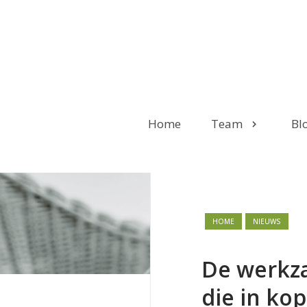
Home
Team
Bl
HOME
NIEUWS
De werkz
die in kop