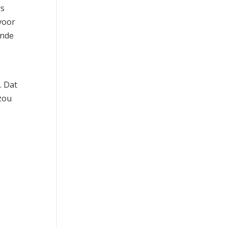
rs
 voor
ande
. Dat
zou