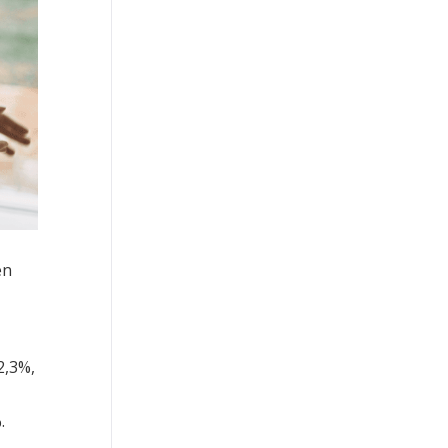
en
2,3%,
.