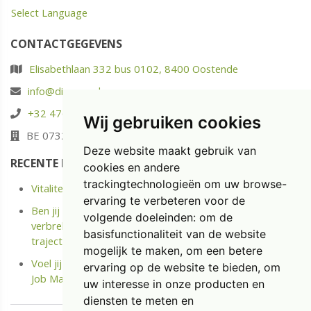
Select Language
CONTACTGEGEVENS
Elisabethlaan 332 bus 0102, 8400 Oostende
info@diaspoor.be
+32 476 88 05 37
Wij gebruiken cookies
BE 0732.580.523
Deze website maakt gebruik van
RECENTE POSTS
cookies en andere
trackingtechnologieën om uw browse-
Vitaliteit: energie opladen in plaats van enkel uitrusten
ervaring te verbeteren voor de
Ben jij langdurige ziek of Kreeg je onlangs een Medische
volgende doeleinden:
om de
verbreking? Ontdek het kostenloze Terug naar Werk
basisfunctionaliteit van de website
traject.
mogelijk te maken
,
om een betere
Voel jij je niet meer gemotiveerd op jouw job? Doe de
ervaring op de website te bieden
,
om
Job Match Scan
uw interesse in onze producten en
diensten te meten en