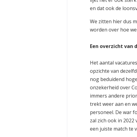
lijkt het er ook ste
en dat ook de loons
We zitten hier dus 
worden over hoe we
Een overzicht van 
Het aantal vacatures
opzichte van dezelfd
nog beduidend hoger
onzekerheid over Co
immers andere priori
trekt weer aan en w
personeel. De war fo
zal zich ook in 202
een juiste match te 