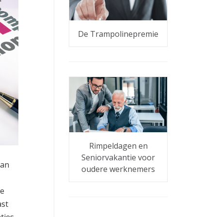
De Trampolinepremie
Rimpeldagen en
Seniorvakantie voor
aan
oudere werknemers
te
ast