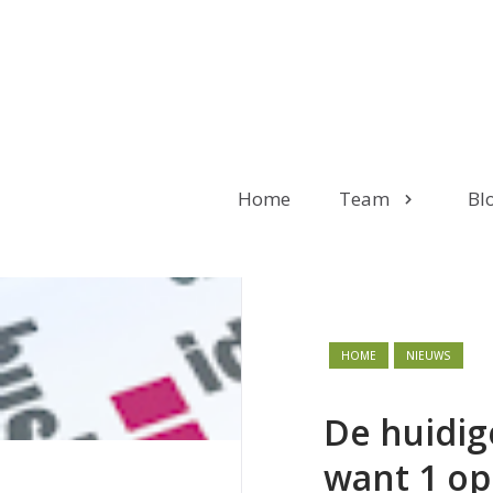
Home
Team
Bl
HOME
NIEUWS
De huidig
want 1 op