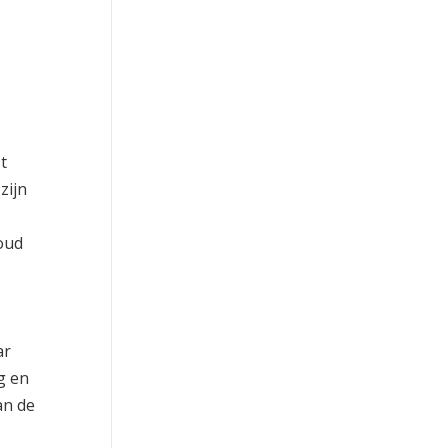
t
zijn
oud
.
ar
g en
an de