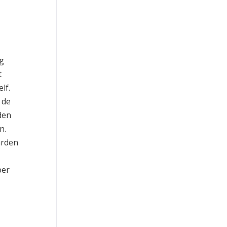
ng
t
lf.
 de
den
n.
arden
per