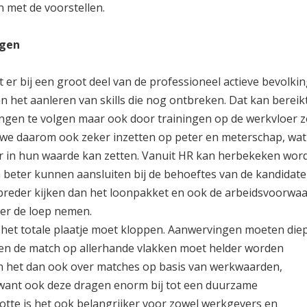
 met de voorstellen.
ngen
dat er bij een groot deel van de professioneel actieve bevolki
n het aanleren van skills die nog ontbreken. Dat kan bereik
ngen te volgen maar ook door trainingen op de werkvloer ze
we daarom ook zeker inzetten op peter en meterschap, wat
r in hun waarde kan zetten. Vanuit HR kan herbekeken wor
beter kunnen aansluiten bij de behoeftes van de kandidate
breder kijken dan het loonpakket en ook de arbeidsvoorwa
er de loep nemen.
t het totale plaatje moet kloppen. Aanwervingen moeten die
n de match op allerhande vlakken moet helder worden
 het dan ook over matches op basis van werkwaarden,
. want ook deze dragen enorm bij tot een duurzame
lotte is het ook belangrijker voor zowel werkgevers en