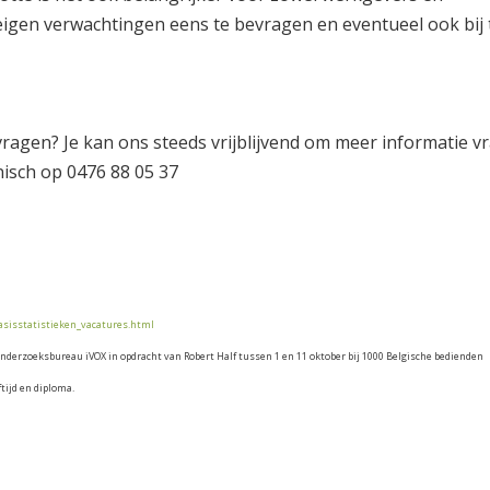
gen verwachtingen eens te bevragen en eventueel ook bij 
vragen? Je kan ons steeds vrijblijvend om meer informatie v
nisch op 0476 88 05 37
basisstatistieken_vacatures.html
nderzoeksbureau iVOX in opdracht van Robert Half tussen 1 en 11 oktober bij 1000 Belgische bedienden
ftijd en diploma.