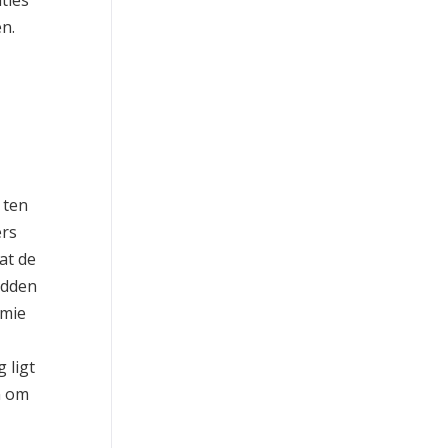
ties
en.
 ten
ers
at de
adden
omie
 ligt
n om