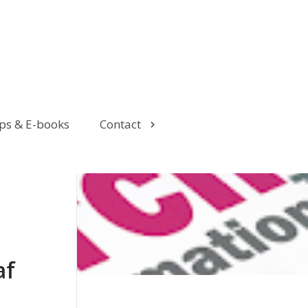
ps & E-books
Contact
af