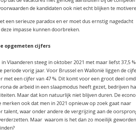
rk op dat de vacatures niet genoeg aansluiten bij de competen
voorwaarden de kandidaten ook niet echt blijken te motiver
met een serieuze paradox en er moet dus ernstig nagedacht
 deze impasse kunnen doorbreken.
de opgemeten cijfers
 in Vlaanderen steeg in oktober 2021 met maar liefst 37,5 %
e periode vorig jaar. Voor Brussel en Wallonië liggen de cijf
 met een cijfer van 47 %. Dit komt voor een groot deel omd
rona de arbeid in een slaapmodus heeft gezet, bedrijven h
teiten. Maar dat kon natuurlijk niet blijven duren. De econ
e merken ook dat men in 2021 opnieuw op zoek gaat naar
r talent, waar onder andere de vergrijzing aan de oorsprong
2 verderzetten. Maar waarom is het dan zo moeilijk geworde
vinden?