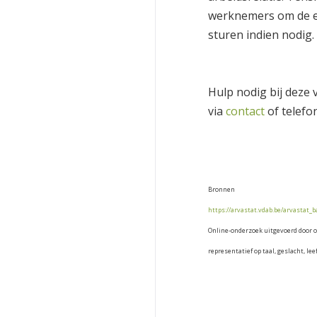
werknemers om de ei
sturen indien nodig.
Hulp nodig bij deze 
via
contact
of telefo
Bronnen
https://arvastat.vdab.be/arvastat_
Online-onderzoek uitgevoerd door o
representatief op taal, geslacht, lee