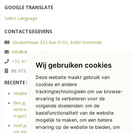
GOOGLE TRANSLATE
Select Language
CONTACTGEGEVENS
Elisabethlaan 332 bus 0102, 8400 Oostende
info@diaspoor.be
+32 476 88 05 37
Wij gebruiken cookies
BE 0732.580.523
Deze website maakt gebruik van
RECENTE POSTS
cookies en andere
trackingtechnologieën om uw browse-
Vitaliteit: energie opladen in plaats van enkel uitrusten
ervaring te verbeteren voor de
Ben jij langdurige ziek of Kreeg je onlangs een Medische
volgende doeleinden:
om de
verbreking? Ontdek het kostenloze Terug naar Werk
basisfunctionaliteit van de website
traject.
mogelijk te maken
,
om een betere
Voel jij je niet meer gemotiveerd op jouw job? Doe de
ervaring op de website te bieden
,
om
Job Match Scan