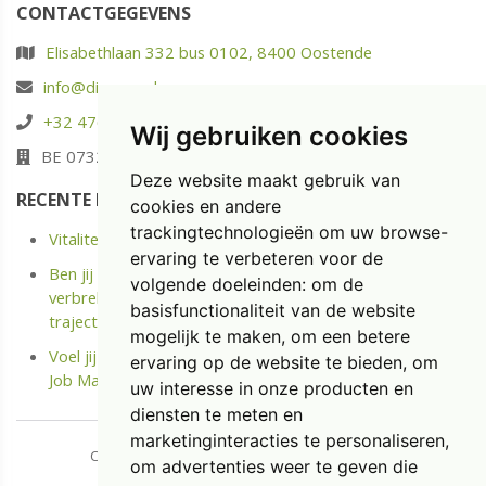
CONTACTGEGEVENS
Elisabethlaan 332 bus 0102, 8400 Oostende
info@diaspoor.be
+32 476 88 05 37
Wij gebruiken cookies
BE 0732.580.523
Deze website maakt gebruik van
RECENTE POSTS
cookies en andere
trackingtechnologieën om uw browse-
Vitaliteit: energie opladen in plaats van enkel uitrusten
ervaring te verbeteren voor de
Ben jij langdurige ziek of Kreeg je onlangs een Medische
volgende doeleinden:
om de
verbreking? Ontdek het kostenloze Terug naar Werk
basisfunctionaliteit van de website
traject.
mogelijk te maken
,
om een betere
Voel jij je niet meer gemotiveerd op jouw job? Doe de
ervaring op de website te bieden
,
om
Job Match Scan
uw interesse in onze producten en
diensten te meten en
marketinginteracties te personaliseren
,
Copyright © 2026 Diaspoor. All rights reserved.
om advertenties weer te geven die
​​​​​​​
Privacy & Cookies
|
UP-TO-DATE WebDesign