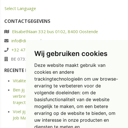
Select Language
CONTACTGEGEVENS
Elisabethlaan 332 bus 0102, 8400 Oostende
info@diaspoor.be
+32 476 88 05 37
Wij gebruiken cookies
BE 0732.580.523
Deze website maakt gebruik van
RECENTE POSTS
cookies en andere
trackingtechnologieën om uw browse-
Vitaliteit: energie opladen in plaats van enkel uitrusten
ervaring te verbeteren voor de
Ben jij langdurige ziek of Kreeg je onlangs een Medische
volgende doeleinden:
om de
verbreking? Ontdek het kostenloze Terug naar Werk
basisfunctionaliteit van de website
traject.
mogelijk te maken
,
om een betere
Voel jij je niet meer gemotiveerd op jouw job? Doe de
ervaring op de website te bieden
,
om
Job Match Scan
uw interesse in onze producten en
diensten te meten en