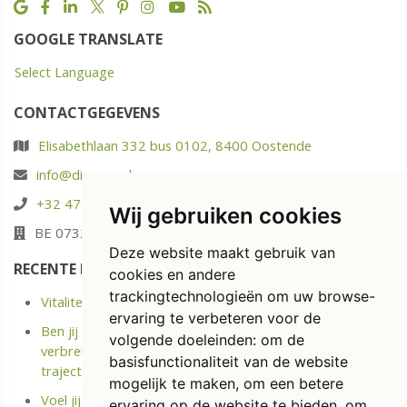
GOOGLE TRANSLATE
Select Language
CONTACTGEGEVENS
Elisabethlaan 332 bus 0102, 8400 Oostende
info@diaspoor.be
+32 476 88 05 37
Wij gebruiken cookies
BE 0732.580.523
Deze website maakt gebruik van
RECENTE POSTS
cookies en andere
trackingtechnologieën om uw browse-
Vitaliteit: energie opladen in plaats van enkel uitrusten
ervaring te verbeteren voor de
Ben jij langdurige ziek of Kreeg je onlangs een Medische
volgende doeleinden:
om de
verbreking? Ontdek het kostenloze Terug naar Werk
basisfunctionaliteit van de website
traject.
mogelijk te maken
,
om een betere
Voel jij je niet meer gemotiveerd op jouw job? Doe de
ervaring op de website te bieden
,
om