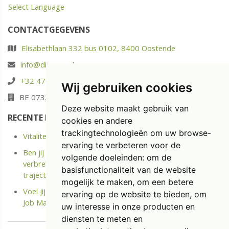
Select Language
CONTACTGEGEVENS
Elisabethlaan 332 bus 0102, 8400 Oostende
info@diaspoor.be
+32 476 88 05 37
Wij gebruiken cookies
BE 0732.580.523
Deze website maakt gebruik van
RECENTE POSTS
cookies en andere
trackingtechnologieën om uw browse-
Vitaliteit: energie opladen in plaats van enkel uitrusten
ervaring te verbeteren voor de
Ben jij langdurige ziek of Kreeg je onlangs een Medische
volgende doeleinden:
om de
verbreking? Ontdek het kostenloze Terug naar Werk
basisfunctionaliteit van de website
traject.
mogelijk te maken
,
om een betere
Voel jij je niet meer gemotiveerd op jouw job? Doe de
ervaring op de website te bieden
,
om
Job Match Scan
uw interesse in onze producten en
diensten te meten en