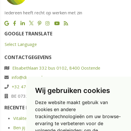
Iedereen heeft recht op werken met zin
GOOGLE TRANSLATE
Select Language
CONTACTGEGEVENS
Elisabethlaan 332 bus 0102, 8400 Oostende
info@diaspoor.be
+32 476 88 05 37
Wij gebruiken cookies
BE 0732.580.523
Deze website maakt gebruik van
RECENTE POSTS
cookies en andere
trackingtechnologieën om uw browse-
Vitaliteit: energie opladen in plaats van enkel uitrusten
ervaring te verbeteren voor de
Ben jij langdurige ziek of Kreeg je onlangs een Medische
volgende doeleinden:
om de