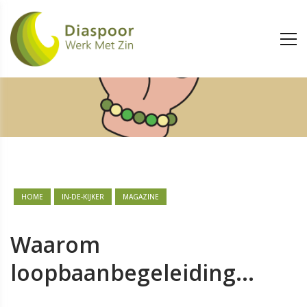
HOME
IN-DE-KIJKER
MAGAZINE
Waarom
loopbaanbegeleiding...