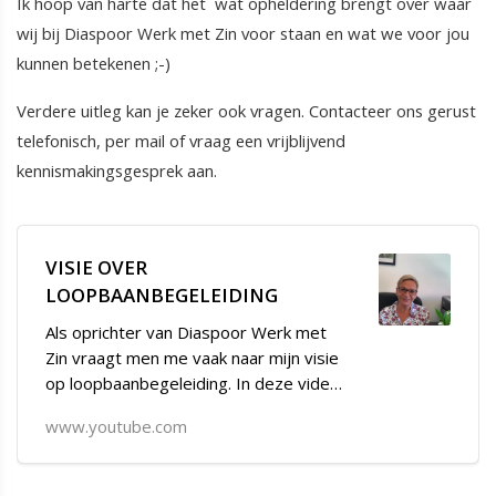
Ik hoop van harte dat het wat opheldering brengt over waar
wij bij Diaspoor Werk met Zin voor staan en wat we voor jou
kunnen betekenen ;-)
Verdere uitleg kan je zeker ook vragen. Contacteer ons gerust
telefonisch, per mail of vraag een vrijblijvend
kennismakingsgesprek aan.
VISIE OVER
LOOPBAANBEGELEIDING
Als oprichter van Diaspoor Werk met
Zin vraagt men me vaak naar mijn visie
op loopbaanbegeleiding. In deze video
probeer ik in te gaan op mijn visie
www.youtube.com
hierove...