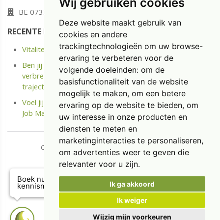
Wij gebruiken cookies
BE 0732.580.523
Deze website maakt gebruik van
RECENTE POSTS
cookies en andere
trackingtechnologieën om uw browse-
Vitaliteit: energie opladen in plaats van enkel uitrusten
ervaring te verbeteren voor de
Ben jij langdurige ziek of Kreeg je onlangs een Medische
volgende doeleinden:
om de
verbreking? Ontdek het kostenloze Terug naar Werk
basisfunctionaliteit van de website
traject.
mogelijk te maken
,
om een betere
Voel jij je niet meer gemotiveerd op jouw job? Doe de
ervaring op de website te bieden
,
om
Job Match Scan
uw interesse in onze producten en
diensten te meten en
marketinginteracties te personaliseren
,
Copyright © 2026 Diaspoor. All rights reserved.
om advertenties weer te geven die
​​​​​​​
Privacy & Cookies
|
UP-TO-DATE WebDesign
relevanter voor u zijn
.
Boek nu een gratis
Ik ga akkoord
kennismakingsgesprek!
Ik weiger
Wijzig mijn voorkeuren