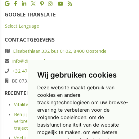
GOOGLE TRANSLATE
Select Language
CONTACTGEGEVENS
Elisabethlaan 332 bus 0102, 8400 Oostende
info@diaspoor.be
+32 476 88 05 37
Wij gebruiken cookies
BE 0732.580.523
Deze website maakt gebruik van
RECENTE POSTS
cookies en andere
trackingtechnologieën om uw browse-
Vitaliteit: energie opladen in plaats van enkel uitrusten
ervaring te verbeteren voor de
Ben jij langdurige ziek of Kreeg je onlangs een Medische
volgende doeleinden:
om de
verbreking? Ontdek het kostenloze Terug naar Werk
basisfunctionaliteit van de website
traject.
mogelijk te maken
,
om een betere
Voel jij je niet meer gemotiveerd op jouw job? Doe de