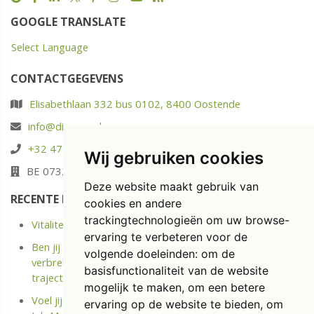
GOOGLE TRANSLATE
Select Language
CONTACTGEGEVENS
Elisabethlaan 332 bus 0102, 8400 Oostende
info@diaspoor.be
+32 476 88 05 37
Wij gebruiken cookies
BE 0732.580.523
Deze website maakt gebruik van
RECENTE POSTS
cookies en andere
trackingtechnologieën om uw browse-
Vitaliteit: energie opladen in plaats van enkel uitrusten
ervaring te verbeteren voor de
Ben jij langdurige ziek of Kreeg je onlangs een Medische
volgende doeleinden:
om de
verbreking? Ontdek het kostenloze Terug naar Werk
basisfunctionaliteit van de website
traject.
mogelijk te maken
,
om een betere
Voel jij je niet meer gemotiveerd op jouw job? Doe de
ervaring op de website te bieden
,
om