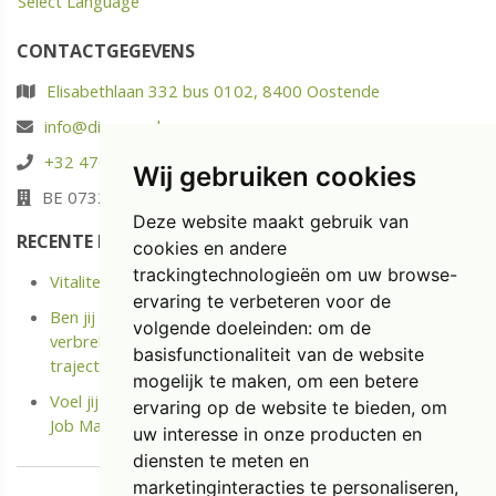
Select Language
CONTACTGEGEVENS
Elisabethlaan 332 bus 0102, 8400 Oostende
info@diaspoor.be
+32 476 88 05 37
Wij gebruiken cookies
BE 0732.580.523
Deze website maakt gebruik van
RECENTE POSTS
cookies en andere
trackingtechnologieën om uw browse-
Vitaliteit: energie opladen in plaats van enkel uitrusten
ervaring te verbeteren voor de
Ben jij langdurige ziek of Kreeg je onlangs een Medische
volgende doeleinden:
om de
verbreking? Ontdek het kostenloze Terug naar Werk
basisfunctionaliteit van de website
traject.
mogelijk te maken
,
om een betere
Voel jij je niet meer gemotiveerd op jouw job? Doe de
ervaring op de website te bieden
,
om
Job Match Scan
uw interesse in onze producten en
diensten te meten en
marketinginteracties te personaliseren
,