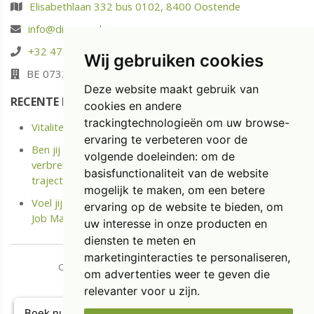
Elisabethlaan 332 bus 0102, 8400 Oostende
info@diaspoor.be
+32 476 88 05 37
Wij gebruiken cookies
BE 0732.580.523
Deze website maakt gebruik van
RECENTE POSTS
cookies en andere
trackingtechnologieën om uw browse-
Vitaliteit: energie opladen in plaats van enkel uitrusten
ervaring te verbeteren voor de
Ben jij langdurige ziek of Kreeg je onlangs een Medische
volgende doeleinden:
om de
verbreking? Ontdek het kostenloze Terug naar Werk
basisfunctionaliteit van de website
traject.
mogelijk te maken
,
om een betere
Voel jij je niet meer gemotiveerd op jouw job? Doe de
ervaring op de website te bieden
,
om
Job Match Scan
uw interesse in onze producten en
diensten te meten en
marketinginteracties te personaliseren
,
Copyright © 2026 Diaspoor. All rights reserved.
om advertenties weer te geven die
​​​​​​​
Privacy & Cookies
|
UP-TO-DATE WebDesign
relevanter voor u zijn
.