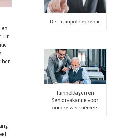
De Trampolinepremie
 en
 uit
tie
n
 het
Rimpeldagen en
Seniorvakantie voor
oudere werknemers
lang
eel