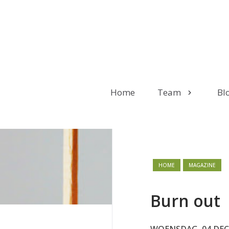
Home
Team
Bl
HOME
MAGAZINE
Burn out
WOENSDAG, 04 DEC