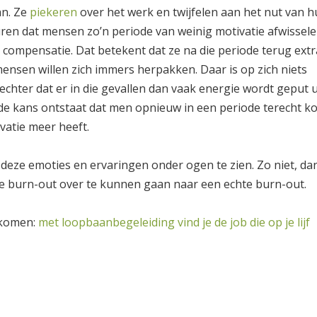
an. Ze
piekeren
over het werk en twijfelen aan het nut van 
ren dat mensen zo’n periode van weinig motivatie afwissel
compensatie. Dat betekent dat ze na die periode terug extr
ensen willen zich immers herpakken. Daar is op zich niets
chter dat er in die gevallen dan vaak energie wordt geput u
de kans ontstaat dat men opnieuw in een periode terecht k
atie meer heeft.
 deze emoties en ervaringen onder ogen te zien. Zo niet, da
e burn-out over te kunnen gaan naar een echte burn-out.
 komen:
met loopbaanbegeleiding vind je de job die op je lijf