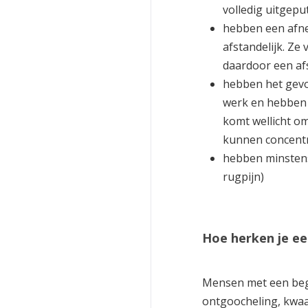
volledig uitgepu
hebben een afne
afstandelijk. Z
daardoor een afs
hebben het gevoe
werk en hebben 
komt wellicht om
kunnen concent
hebben minstens 
rugpijn)
Hoe herken je e
Mensen met een beg
ontgoocheling, kwa