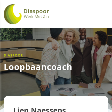
DIASPOOR
Loopbaancoach
Lien Naessens