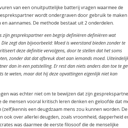
vuren van een onuitputtelijke batterij vragen waarmee de
 gesprekspartner wordt ondergraven door gebruik te maken
 en aannames. De methode bestaat uit 2 onderdelen.
es zijn gesprekspartner een begrip definiëren definiëren wat
. Die zegt dan bijvoorbeeld: Moed is weerstand bieden zonder te
itiseert deze definitie vervolgens, door te stellen dat het soms
hten, zonder dat dat afbreuk doet aan iemands moed. Uiteindelij
ner dan in een patstelling. Er rest dan niets anders dan toe te g
ets te weten, maar dat hij deze opvattingen eigenlijk niet kan
ogen was echter niet om te bewijzen dat zijn gesprekspartn
lde de mensen vooral kritisch leren denken en geloofde dat 
n (zelf)kennis een deugdzaam mens zou kunnen worden. De
 ook over allerlei deugden, zoals vroomheid, dapperheid e
crates was daarmee de eerste filosoof die de menselijke