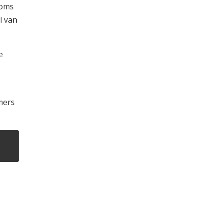
soms
l van
e
mers