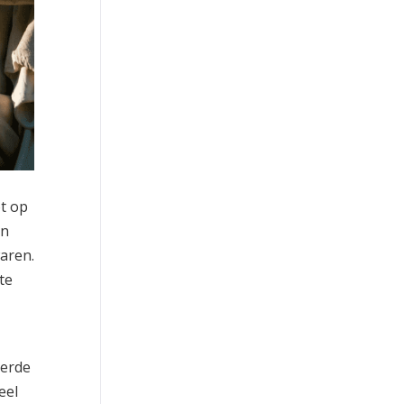
t op
un
aren.
te
oerde
eel