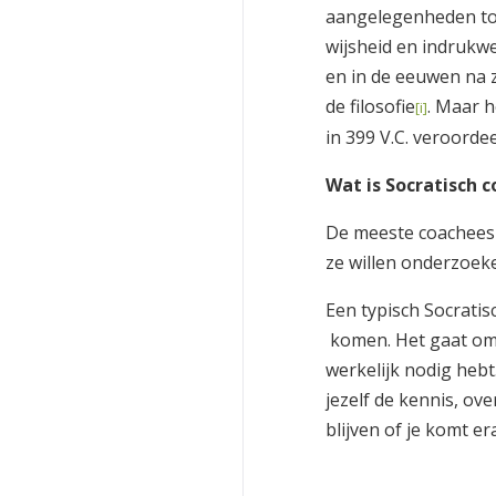
aangelegenheden to
wijsheid en indrukwe
en in de eeuwen na z
de filosofie
. Maar h
[i]
in 399 V.C. veroordee
Wat is Socratisch 
De meeste coachees 
ze willen onderzoek
Een typisch Socratis
komen. Het gaat om e
werkelijk nodig hebt.
jezelf de kennis, ove
blijven of je komt e