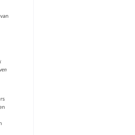
 van
k
even
ers
men
n