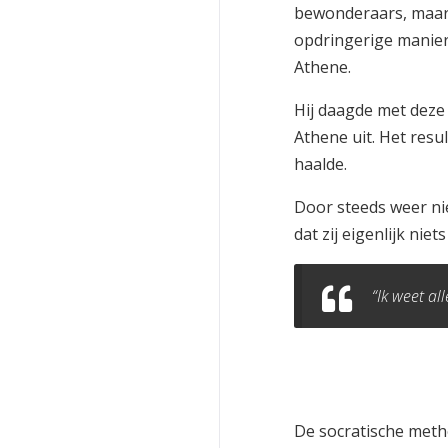
bewonderaars, maar 
opdringerige manier 
Athene.
Hij daagde met deze
Athene uit. Het resu
haalde.
Door steeds weer ni
dat zij eigenlijk ni
“Ik weet all
De socratische met