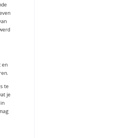
nde
leven
van
 werd
t en
ren.
s te
at je
in
 mag