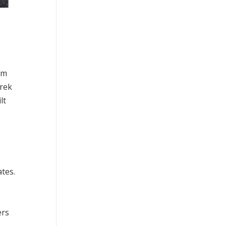
rm
prek
lt
tes.
ers