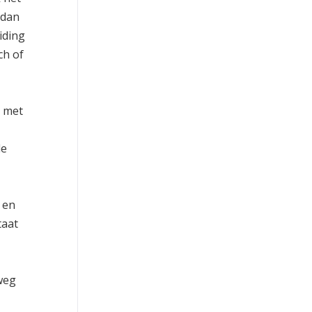
 dan
iding
ch of
n met
de
 en
taat
weg