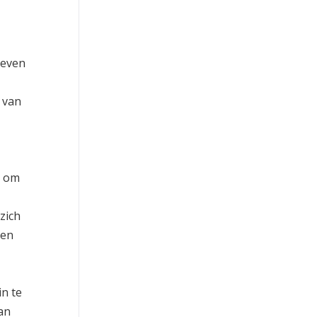
zeven
 van
s om
zich
den
in te
an