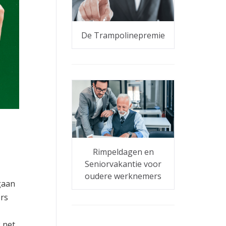
De Trampolinepremie
Rimpeldagen en
Seniorvakantie voor
oudere werknemers
gaan
rs
 net