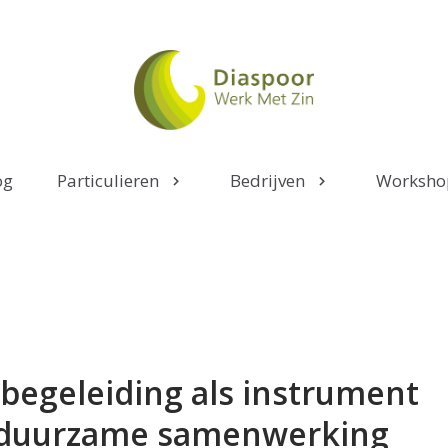
og
Particulieren
Bedrijven
Worksho
egeleiding als instrument
 duurzame samenwerking