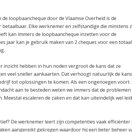
n de loopbaancheque door de Vlaamse Overheid is de
r betaalbaar. Elke werknemer en zelfstandige die minstens 
eeft kan immers de loopbaancheque inzetten voor de
es jaar kan je gebruik maken van 2 cheques voor een totaal
ng.
 inzicht hebben in hun noden vergroot de kans dat ze
n veel sneller aankaarten. Dat verhoogt natuurlijk de kan
drijf tot oplossingen te komen. Als een ongenoegen voort
ndacht aan te besteden weten we immers dat de problemen 
n. Meestal escaleren de zaken en dat kan uiteindelijk wel lei
itief? De werknemer leert zijn competenties vaak efficiënter 
zaken aangereikt gekregen waardoor hij een beter beheer v