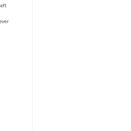
eft
ever