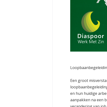
Loopbaanbegeleidin
Een groot misversta
loopbaanbegeleiding
en hun huidige arbe
aanpakken na een be
verandering van job